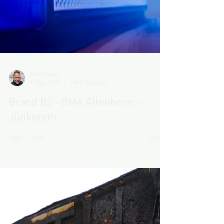
Arno Fasen
4. Dez. 2021
1 Min. Lesezeit
Brand B2 - BMA Altenheim -
Jünkerath