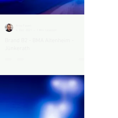
Arno Fasen
4. Dez. 2021
1 Min. Lesezeit
Brand B2 - BMA Altenheim -
Jünkerath