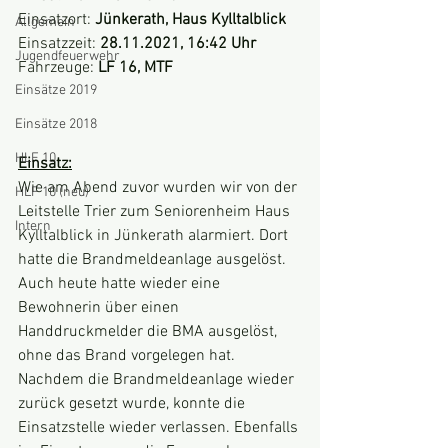
Einsatzort: 
Jünkerath, Haus Kylltalblick
Allgemein
Einsatzzeit:
 28.11.2021, 16:42 Uhr
Jugendfeuerwehr
Fahrzeuge: 
LF 16, MTF
Einsätze 2019
Einsätze 2018
HLF 10
Einsatz:
Wie am Abend zuvor wurden wir von der 
HLF 10 (neu)
Leitstelle Trier zum Seniorenheim Haus 
Intern
Kylltalblick in Jünkerath alarmiert. Dort 
hatte die Brandmeldeanlage ausgelöst.
Auch heute hatte wieder eine 
Bewohnerin über einen 
Handdruckmelder die BMA ausgelöst, 
ohne das Brand vorgelegen hat. 
Nachdem die Brandmeldeanlage wieder 
zurück gesetzt wurde, konnte die 
Einsatzstelle wieder verlassen. Ebenfalls 