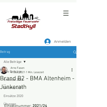
Anmelden
Beitrag
Alle Beiträge
Arno Fasen
Alle Beiträge
4. Dez. 2021
1 Min. Lesezeit
Brand B2 - BMA Altenheim -
Einsätze 2022
Jünkerath
Einsätze 2021
Einsätze 2020
Übungen
Einsatznummer: 
2021/24