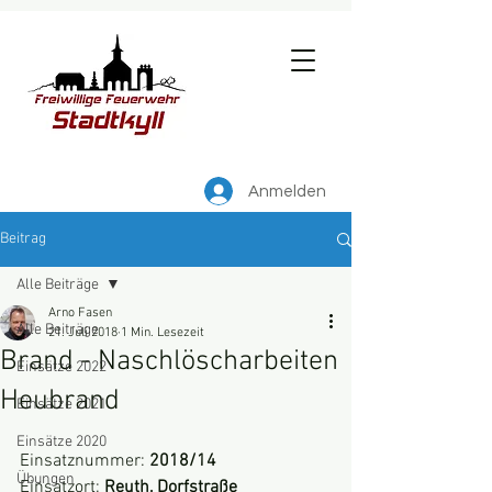
Anmelden
Beitrag
Alle Beiträge
Arno Fasen
Alle Beiträge
21. Juli 2018
1 Min. Lesezeit
Brand - Naschlöscharbeiten
Einsätze 2022
Heubrand
Einsätze 2021
Einsätze 2020
Einsatznummer: 
2018/14
Übungen
Einsatzort: 
Reuth, Dorfstraße