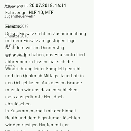
Einsatzzeit: 
20.07.2018, 16:11
Allgemein
Fahrzeuge: 
HLF 10, MTF
Jugendfeuerwehr
Einsätze 2019
Einsatz:
Dieser Einsatz steht im Zusammenhang 
Einsätze 2018
mit dem Einsatz am gestrigen Tage.
HLF 10
Nachdem wir am Donnerstag 
entschieden haben, das Heu kontrolliert 
HLF 10 (neu)
abbrennen zu lassen, hat sich die 
Intern
Windrichtung leider komplett gedreht 
und den Qualm ab Mittags dauerhaft in 
den Ort geblasen. Aus diesem Grunde 
mussten wir uns dazu entschließen, 
dass ausgeräumte Heu, doch 
abzulöschen.
In Zusammenarbeit mit der Einheit 
Reuth und dem Eigentümer. löschten 
wir den riesigen Haufen mit der 