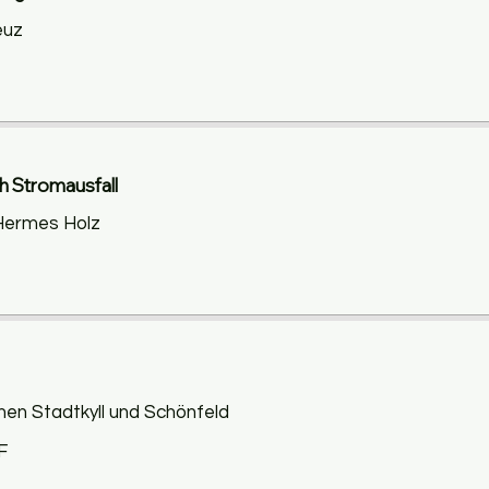
euz
h Stromausfall
, Hermes Holz
chen Stadtkyll und Schönfeld
F