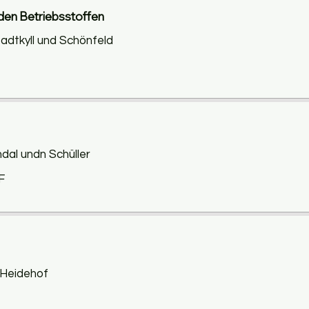
nden Betriebsstoffen
Stadtkyll und Schönfeld
ndal undn Schüller
F
- Heidehof