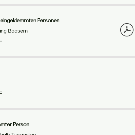
en eingeklemmten Personen
htung Baasem
F
F
emmter Person