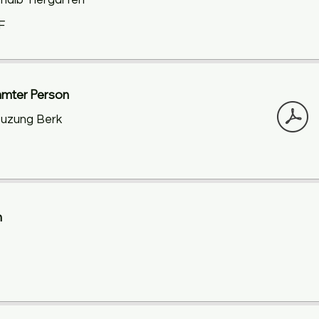
rhalb Tiergarten
F
emmter Person
reuzung Berk
n