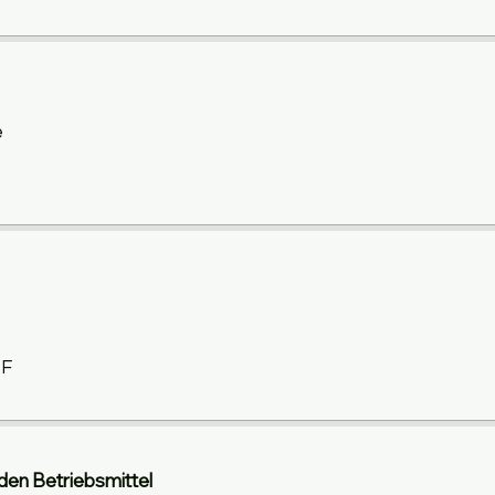
e
TF
nden Betriebsmittel