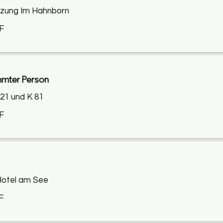
euzung Im Hahnborn
F
emmter Person
421 und K 81
F
 Hotel am See
F