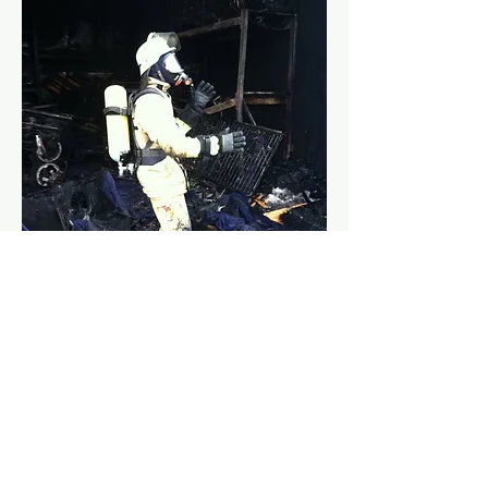
© 2023 by
www.feuerwehr-stadtkyll.com
info@feuerwehr-stadtkyll.com
Impressum
/
Datenschutz