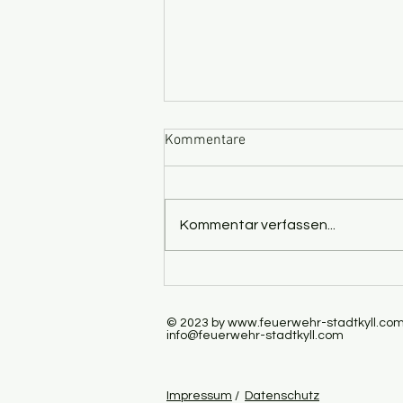
Kommentare
Kommentar verfassen...
Save the Date - Feuerwehrfest
Stadtkyll 11.06.2022
© 2023 by
www.feuerwehr-stadtkyll.co
info@feuerwehr-stadtkyll.com
Impressum
/
Datenschutz