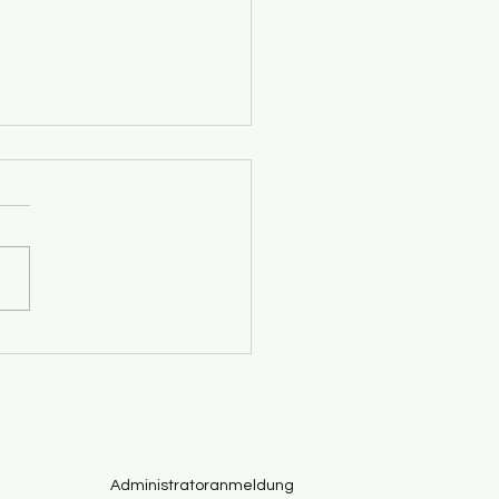
führung für 10 weitere
e ernannt
Administratoranmeldung