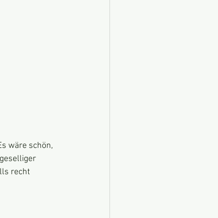
eselliger 
ls recht 