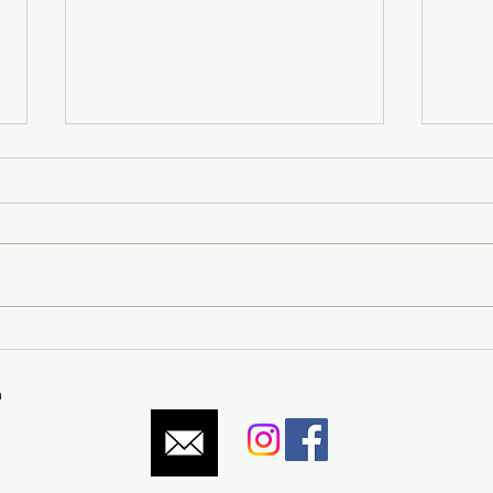
Einsammeln
Wehr
Weihnachtsbäume in Stadtkyll
Jahr
m