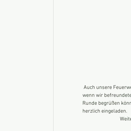
 Auch unsere Feuerwehr wird mit mehreren Mannschaften an den Start gehen. Es wäre schön, 
wenn wir befreundete
Runde begrüßen könne
herzlich eingeladen.
Weit