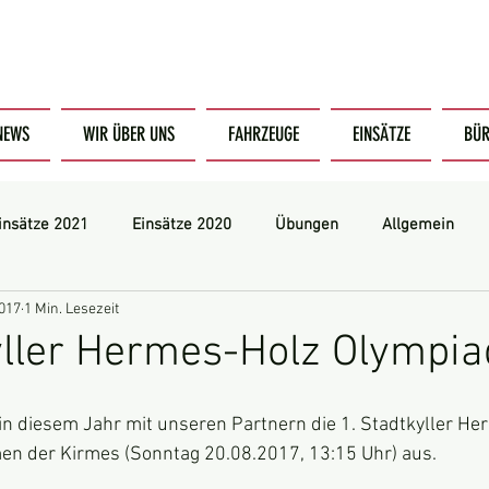
NEWS
WIR ÜBER UNS
FAHRZEUGE
EINSÄTZE
BÜR
insätze 2021
Einsätze 2020
Übungen
Allgemein
2017
1 Min. Lesezeit
HLF 10
HLF 10 (neu)
Intern
yller Hermes-Holz Olympia
 in diesem Jahr mit unseren Partnern die 1. Stadtkyller He
n der Kirmes (Sonntag 20.08.2017, 13:15 Uhr) aus.