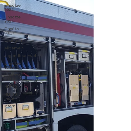
Einsätze
2022
Einsätze
2021
Einsätze
2020
Übungen
Allgemein
Jugendfeuerwehr
Einsätze
2019
Einsätze
2018
HLF 10
HLF 10
(neu)
Intern