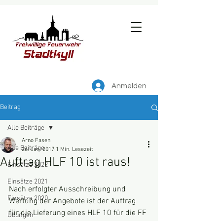
Anmelden
Beitrag
Alle Beiträge
Arno Fasen
Alle Beiträge
26. Jan. 2017
1 Min. Lesezeit
Auftrag HLF 10 ist raus!
Einsätze 2022
Einsätze 2021
Nach erfolgter Ausschreibung und 
Einsätze 2020
Wertung der Angebote ist der Auftrag 
für die Lieferung eines HLF 10 für die FF 
Übungen