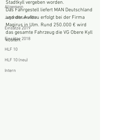
Stadtkyll vergeben worden.
Allgemein
Das Fahrgestell liefert MAN Deutschland 
und der Aufbau erfolgt bei der Firma 
Jugendfeuerwehr
Magirus in Ulm. Rund 250.000 € wird 
Einsätze 2019
das gesamte Fahrzeug die VG Obere Kyll 
Einsätze 2018
kosten.
HLF 10
HLF 10 (neu)
Intern