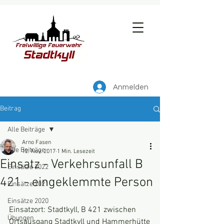
Anmelden
Beitrag
Alle Beiträge
Arno Fasen
Alle Beiträge
12. Nov. 2017
1 Min. Lesezeit
Einsatz - Verkehrsunfall B
Einsätze 2022
421 - eingeklemmte Person
Einsätze 2021
Einsätze 2020
Einsatzort: Stadtkyll, B 421 zwischen 
Übungen
Ortsausgang Stadtkyll und Hammerhütte