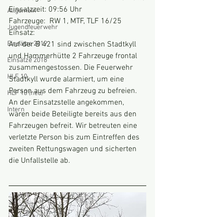
Einsatzzeit: 09:56 Uhr
Allgemein
Fahrzeuge:  RW 1, MTF, TLF 16/25
Jugendfeuerwehr
Einsatz:
Einsätze 2019
Auf der B 421 sind zwischen Stadtkyll 
und Hammerhütte 2 Fahrzeuge frontal 
Einsätze 2018
zusammengestossen. Die Feuerwehr 
HLF 10
Stadtkyll wurde alarmiert, um eine 
Person aus dem Fahrzeug zu befreien. 
HLF 10 (neu)
An der Einsatzstelle angekommen, 
Intern
waren beide Beteiligte bereits aus den 
Fahrzeugen befreit. Wir betreuten eine 
verletzte Person bis zum Eintreffen des 
zweiten Rettungswagen und sicherten 
die Unfallstelle ab.