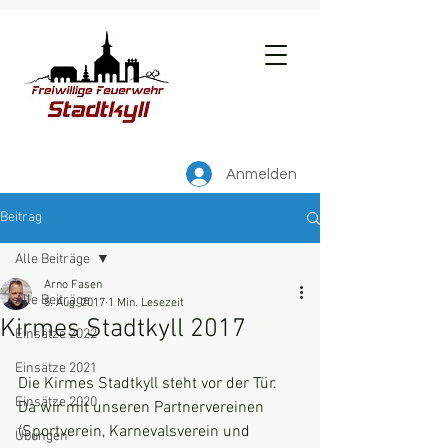
Anmelden
Beitrag
Alle Beiträge
Arno Fasen
Alle Beiträge
5. Aug. 2017
1 Min. Lesezeit
Kirmes Stadtkyll 2017
Einsätze 2022
Einsätze 2021
Die Kirmes Stadtkyll steht vor der Tür. 
Einsätze 2020
Da wir mit unseren Partnervereinen 
(Sportverein, Karnevalsverein und 
Übungen