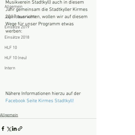
Musikverein Stadtkyll) auch in diesem 
Allgemein
Jahr gemeinsam die Stadtkyller Kirmes 
2017 ausrichten, wollen wir auf diesem 
Jugendfeuerwehr
Wege für unser Programm etwas 
Einsätze 2019
werben:
Einsätze 2018
HLF 10
HLF 10 (neu)
Intern
Nähere Informationen hierzu auf der 
Facebook Seite Kirmes Stadtkyll!
Allgemein